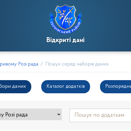
Відкриті дані
Кривому Розі рада
Пошук серед наборів даних
бори даних
Каталог додатків
Розпорядн