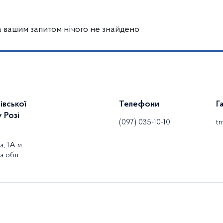
а вашим запитом нічого не знайдено
івської
Телефони
Г
 Розі
(097) 035-10-10
t
, 1А м.
а обл.