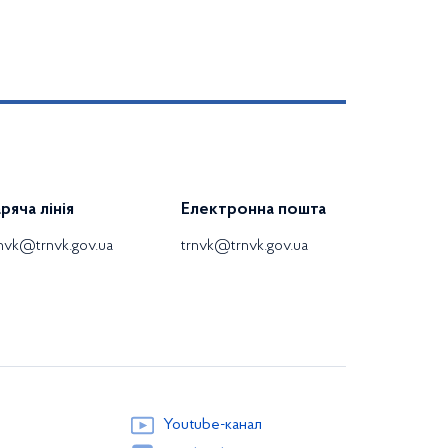
аряча лінія
Електронна пошта
rnvk@trnvk.gov.ua
trnvk@trnvk.gov.ua
Youtube-канал