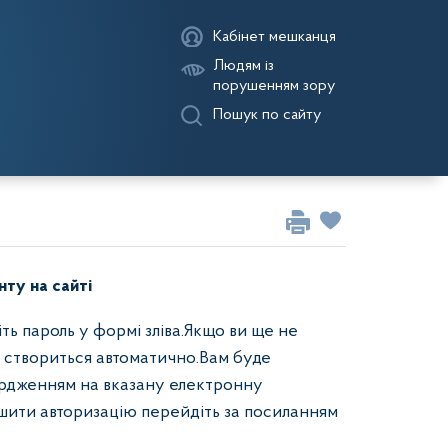
Кабінет мешканця
Людям із
порушенням зору
Пошук по сайту
нту на сайті
ріть пароль у формі зліва.Якщо ви ще не
т створиться автоматично.Вам буде
вердженням на вказану електронну
ршити авторизацію перейдіть за посиланням