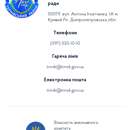
ради
50079, вул. Антона Ігнатченка, 1А м.
Кривий Ріг, Дніпропетровська обл.
Телефони
(097) 035-10-10
Гаряча лінія
trnvk@trnvk.gov.ua
Електронна пошта
trnvk@trnvk.gov.ua
Власність виконавчого
комітету