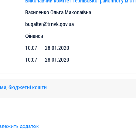
Виконавчий комітет Тернівської районної у міст
Василенко Ольга Миколаївна
bugalter@trnvk.gov.ua
Фінанси
10:07
28.01.2020
10:07
28.01.2020
ами
,
бюджетні кошти
належить додаток