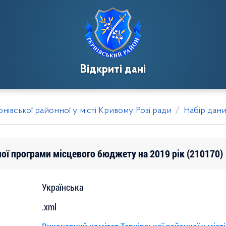
Відкриті дані
нівської районної у місті Кривому Розі ради
Набір дан
ої програми місцевого бюджету на 2019 рік (210170)
Українська
.xml