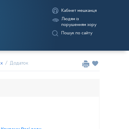
Кабінет мешканця
Людям із
порушенням зору
Пошук по сайту
их
Додаток