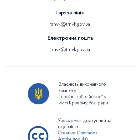
Гаряча лінія
trnvk@trnvk.gov.ua
Електронна пошта
trnvk@trnvk.gov.ua
Власність виконавчого
комітету
Тернівської районної у
місті Кривому Розі ради
Увесь вміст доступний за
ліцензією
Creative Commons
Attribution 4.0