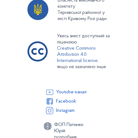
Власність виконавчого
комітету
Тернівської районної у
місті Кривому Розі ради
Увесь вміст доступний за
ліцензією
Creative Commons
Attribution 4.0
International license,
якщо не зазначено інше
Youtube-канал
Facebook
Instagram
ФОП Патинко
Юрій
розробник